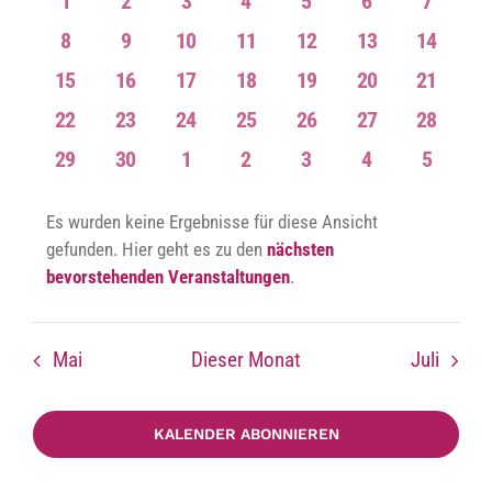
Such
0
0
0
0
0
0
0
1
2
3
4
5
6
7
von
Veranstaltungen
Veranstaltungen
Veranstaltungen
Veranstaltungen
Veranstaltungen
Veranstaltungen
Veransta
0
0
0
0
0
0
0
8
9
10
11
12
13
14
und
Veranstaltungen
Veranstaltungen
Veranstaltungen
Veranstaltungen
Veranstaltungen
Veranstaltungen
Veransta
0
0
0
0
0
0
0
15
16
17
18
19
20
21
Veranstaltungen
Veranstaltungen
Veranstaltungen
Veranstaltungen
Veranstaltungen
Veranstaltungen
Veranstaltungen
Veransta
0
0
0
0
0
0
0
22
23
24
25
26
27
28
Ansic
Veranstaltungen
Veranstaltungen
Veranstaltungen
Veranstaltungen
Veranstaltungen
Veranstaltungen
Veransta
0
0
0
0
0
0
0
29
30
1
2
3
4
5
Veranstaltungen
Veranstaltungen
Veranstaltungen
Veranstaltungen
Veranstaltungen
Veranstaltungen
Veransta
Es wurden keine Ergebnisse für diese Ansicht
Navig
gefunden. Hier geht es zu den
nächsten
Hinweis
bevorstehenden Veranstaltungen
.
Mai
Dieser Monat
Juli
KALENDER ABONNIEREN