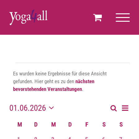
Zum
Inhalt
springen
Veranstaltungen
Es wurden keine Ergebnisse für diese Ansicht
gefunden. Hier geht es zu den
nächsten
Hinweis
bevorstehenden Veranstaltungen
.
01.06.2026
Verans
Suche
Monat
Veran
Ansich
Datum
M
MONTAG
D
DIENSTAG
M
MITTWOCH
D
DONNERSTAG
F
FREITAG
S
SAMSTAG
S
SONNT
Kalender
wählen.
Navig