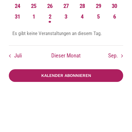
Ansic
Veranstaltungen
Veranstaltungen
Veranstaltungen
Veranstaltungen
Veranstaltungen
Veranstaltungen
Veransta
0
0
0
0
0
0
0
24
25
26
27
28
29
30
Veranstaltungen
Veranstaltungen
Veranstaltungen
Veranstaltungen
Veranstaltungen
Veranstaltungen
Veransta
0
0
1
0
0
0
0
31
1
2
3
4
5
6
Navig
Veranstaltungen
Veranstaltungen
Veranstaltung
Veranstaltungen
Veranstaltungen
Veranstaltungen
Veransta
Es gibt keine Veranstaltungen an diesem Tag.
Hinweis
Juli
Dieser Monat
Sep.
KALENDER ABONNIEREN