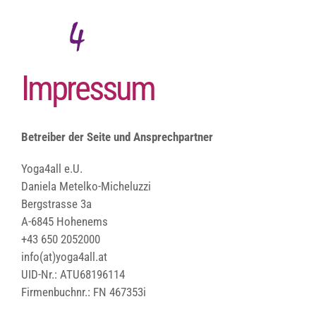
Zum
Inhalt
springen
Impressum
Betreiber der Seite und Ansprechpartner
Yoga4all e.U.
Daniela Metelko-Micheluzzi
Bergstrasse 3a
A-6845 Hohenems
+43 650 2052000
info(at)yoga4all.at
UID-Nr.: ATU68196114
Firmenbuchnr.: FN 467353i