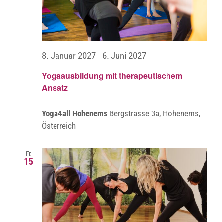
Ansic
Navig
8. Januar 2027
-
6. Juni 2027
Yogaausbildung mit therapeutischem
Ansatz
Yoga4all Hohenems
Bergstrasse 3a, Hohenems,
Österreich
Fr.
15