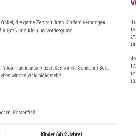
W
Ha
nkel, die gerne Zeit mit ihren Kindern verbringen
14
für Groß und Klein im Vordergrund.
27
10
Ho
17
uer Yoga – gemeinsam begrüßen wir die Sonne, im Boot
12
sehen wir den Wald nicht mehr!
13
achen. Kostenfrei!
Kinder (ab 2 Jahre)